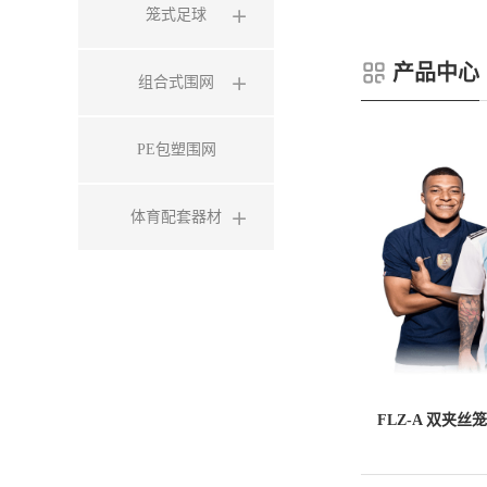
笼式足球
产品中心
组合式围网
PE包塑围网
体育配套器材
FLZ-A 双夹丝