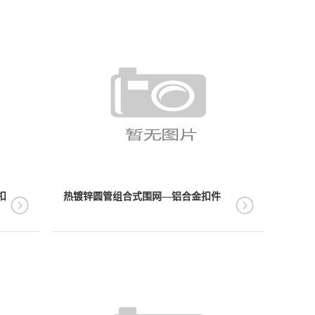
扣
热镀锌圆管组合式围网—铝合金扣件