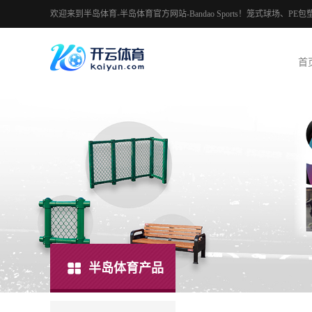
欢迎来到半岛体育-半岛体育官方网站-Bandao Sports！笼式球场
首
半岛体育产品