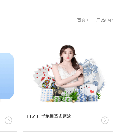
首页
>
产品中心
FLZ-C 半格栅笼式足球