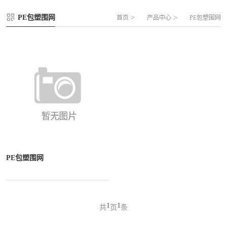
FLZ-A 双夹丝笼式足球
圆管组合式围网
PE包塑围网
>
>
首页
产品中心
PE包塑围网
FLZ-B 夹芯板笼式足球
方管组合式围网
FLZ-C 半格栅笼式足球
片装组合式围网
FLZ-D PE包塑笼式足球
PE包塑围网
1
1
共
页
条