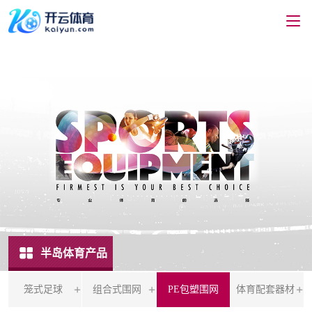
半岛体育产品
笼式足球
组合式围网
PE包塑围网
体育配套器材