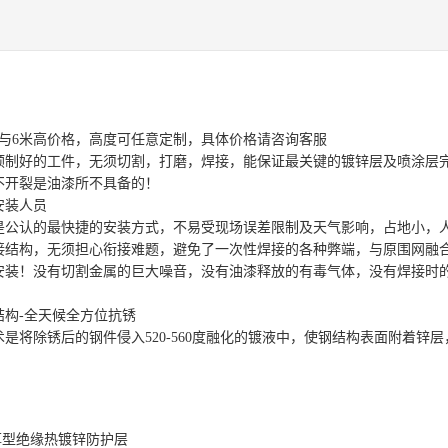
米与6米高价格，高度可任意定制，具体价格请咨询客服
预制好的工件，无须切割，打磨，焊接，能保证最关键的镀锌层及喷涂层
不开裂是油漆所不具备的！
安装人员
是公认的最快捷的安装方式，不易受现场误差限制及天气影响，占地小，
接结构，无须担心衔接难题，避免了一次性焊接的各种弊端，与原围网融
安装！没有切割金属的巨大噪音，没有油漆释放的有毒气体，没有焊接时
结构-全天候全方位抗锈
术是将除锈后的钢件侵入520-560度融化的镀液中，使钢结构表面附着
厚型绝缘热镀锌防护层