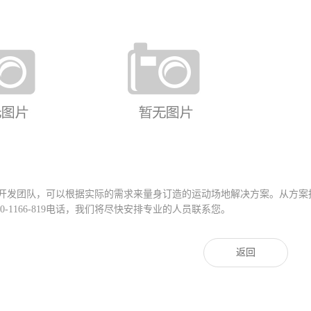
合式围网——铝
热镀锌圆管组合式围网—铝合金
扣件
扣件
开发团队，可以根据实际的需求来量身订造的运动场地解决方案。从方案
0-1166-819
电话，我们将尽快安排专业的人员联系您。
返回