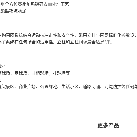
和外壁全方位零死角热镀锌表面处理工艺
电聚酯粉沫喷涂
结构围网系统结合运动抗冲击性和安全性，采用立柱与围网标准化参数设
添了系统在任何场合的适用性。立柱和立柱间隔最合适是3米。
场：
篮球场、足球场、曲棍球场，排球场等
：
度假景区、商业广场、公园绿地、生活小区、道路间隔、河堤防护等任何
更多产品