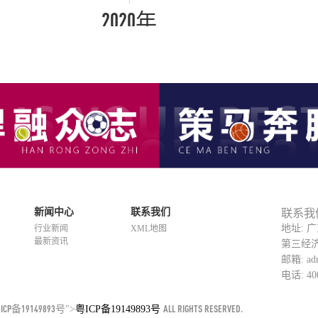
2020年
新闻中心
联系我们
联系我
地址: 
行业新闻
XML地图
最新资讯
第三经
邮箱: adm
电话: 400
ICP备19149893号
ALL RIGHTS RESERVED.
">
粤ICP备19149893号