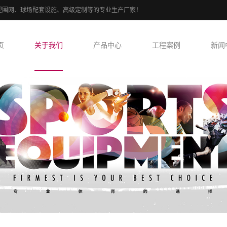
、PE包塑围网、球场配套设施、高级定制等的专业生产厂家！
页
关于我们
产品中心
工程案例
新闻