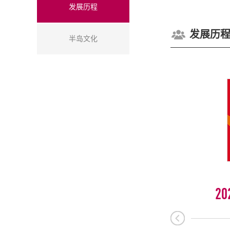
发展历程
发展历
半岛文化
2