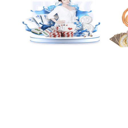
2026世界杯官方合作网站 室内健身要哪些
2026世
器材好呢