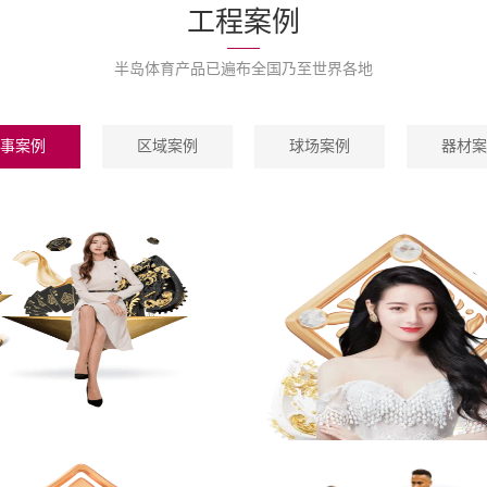
工程案例
半岛体育产品已遍布全国乃至世界各地
事案例
区域案例
球场案例
器材案
界杯官方合作网站 室内健身动作练
2026世界杯官方合作网站 带
肩部可以吗
器材的院子