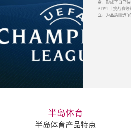
身，形成了自己独
ATP红土挑战赛
立、为品质而造”
半岛体育
半岛体育产品特点