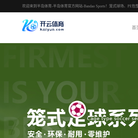
欢迎来到半岛体育-半岛体育官方网站-Bandao Sports！笼式球场
首