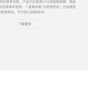
特的竞争优势，产品已在珠海WTA超极精英赛、南昌
等知名赛事中使用，一直秉承着“为梦想而创、为品牌而
的经营理念，不忘初心砥砺奋进。
了解更多