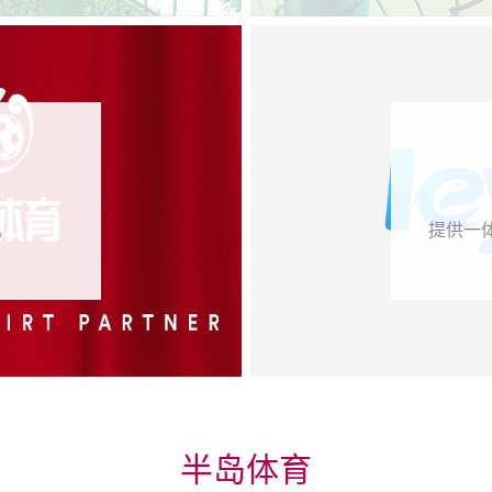
。
提供一
半岛体育