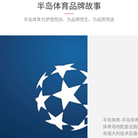
半岛体育品牌故事
半岛体育为梦想而创、为品牌而生、为品质而造
半岛体育-半岛体育官
体育场地配套设施
有强大的技术后盾