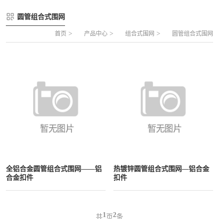
FLZ-A 双夹丝笼式足球
圆管组合式围网
圆管组合式围网
FLZ-B 夹芯板笼式足球
方管组合式围网
>
>
>
首页
产品中心
组合式围网
圆管组合式围网
FLZ-C 半格栅笼式足球
片装组合式围网
FLZ-D PE包塑笼式足球
全铝合金圆管组合式围网——铝
热镀锌圆管组合式围网—铝合金
合金扣件
扣件
1
2
共
页
条