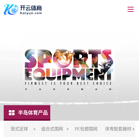
半岛体育产品
笼式足球
组合式围网
PE包塑围网
体育配套器材