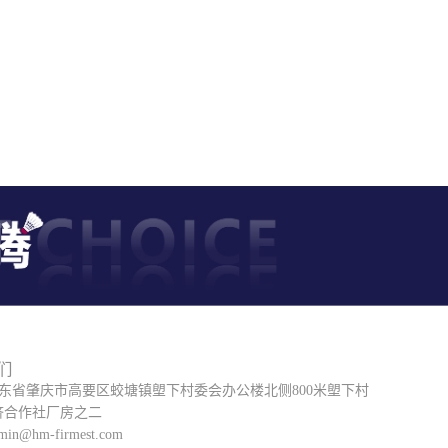
们
广东省肇庆市高要区蛟塘镇塱下村委会办公楼北侧800米塱下村
济合作社厂房之二
in@hm-firmest.com