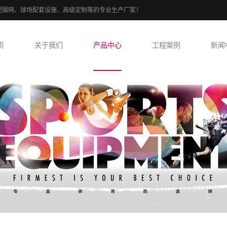
、PE包塑围网、球场配套设施、高级定制等的专业生产厂家！
页
关于我们
产品中心
工程案例
新闻