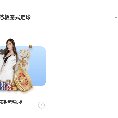
 夹芯板笼式足球
首
金夹芯板笼式足球