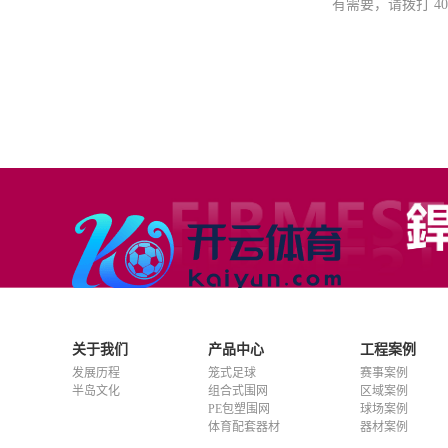
有需要，请拨打
40
关于我们
产品中心
工程案例
发展历程
笼式足球
赛事案例
半岛文化
组合式围网
区域案例
PE包塑围网
球场案例
体育配套器材
器材案例