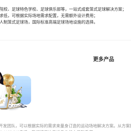
中院校、足球特色学校、足球俱乐部等，一站式成套笼式足球解决方案；
要求低，可根据实际场地需求配置，无需额外设计费用；
五人制笼式足球场，国际标准高端足球场地设施的选择。
更多产品
E包塑笼式足球
开发团队，可以根据实际的需求来量身订造的运动场地解决方案。从方案