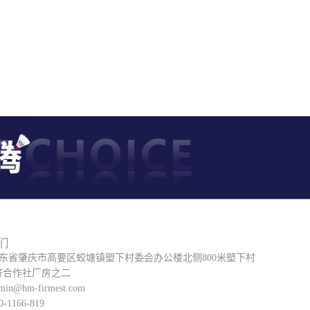
们
广东省肇庆市高要区蛟塘镇塱下村委会办公楼北侧800米塱下村
济合作社厂房之二
in@hm-firmest.com
-1166-819