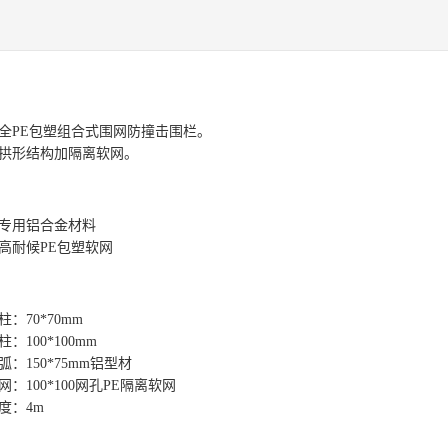
：全PE包塑组合式围网防撞击围栏。
：拱形结构加隔离软网。
度专用铝合金材料
高耐候PE包塑软网
：70*70mm
：100*100mm
弧：150*75mm铝型材
网：100*100网孔PE隔离软网
度：4m