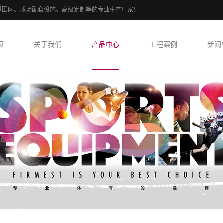
、PE包塑围网、球场配套设施、高级定制等的专业生产厂家！
页
关于我们
产品中心
工程案例
新闻