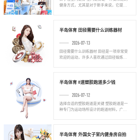
健身方式，尤其是对于新手来说，它提供
了一个舒适、便利和安全的健身环境。下
面将介绍一些在室内健身中对新手有帮助
的关键
半岛体育 田径需要什么训练器材
2026-07-13
田径需要什么训练器材 田径是一项非常受
欢迎的运动，许多人喜欢通过田径锻炼身
体、提高速度和耐力。在田径训练中，合
适的训练器材是非常重要的。本文将介绍
田径训
半岛体育 8道塑胶跑道多少钱
2026-07-12
选择合适的塑胶跑道是关键 塑胶跑道是一
种专门为运动场所设计的跑道材料，广泛
应用于学校、专业体育场馆等场所。选择
合适的塑胶跑道对于保障运动员的安全，
提高比
半岛体育 外国女子室内健身房自拍