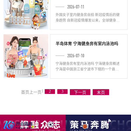
2026-07-11
外国女子室内健身房自拍 新冠疫情后的健
身趋势 自新冠疫情爆发以来，全球健身行
业发生了巨大的改变。由于疫情限制了人
们的出行和聚集，许多人开始在家里或室
内健
半岛体育 宁海健身房有室内泳池吗
2026-07-10
宁海健身房有室内泳池吗 宁海健身房概述
宁海是中国浙江省宁波市下辖的一个县级
市，境内有许多健身房供居民消遣和锻
炼。健身房作为提供健身服务的场所，拥
有不同
1
2
3
首页
上一页
下一页
末页