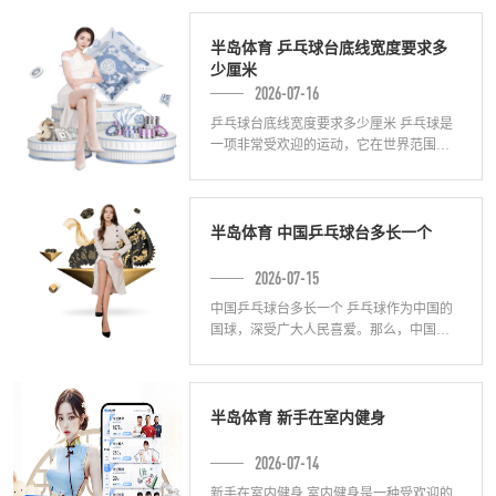
而，选择何种材质的塑胶跑道对于用户的
健康和
半岛体育 乒乓球台底线宽度要求多
少厘米
2026-07-16
乒乓球台底线宽度要求多少厘米 乒乓球是
一项非常受欢迎的运动，它在世界范围内
都有广泛的参与和竞技。乒乓球桌作为这
项运动的主要场地，对于其规格要求也有
相应的
半岛体育 中国乒乓球台多长一个
2026-07-15
中国乒乓球台多长一个 乒乓球作为中国的
国球，深受广大人民喜爱。那么，中国乒
乓球台有多长呢？下面将从三个角度进行
探讨。 以国标赛事为参考 根据国际乒乓球
联
半岛体育 新手在室内健身
2026-07-14
新手在室内健身 室内健身是一种受欢迎的