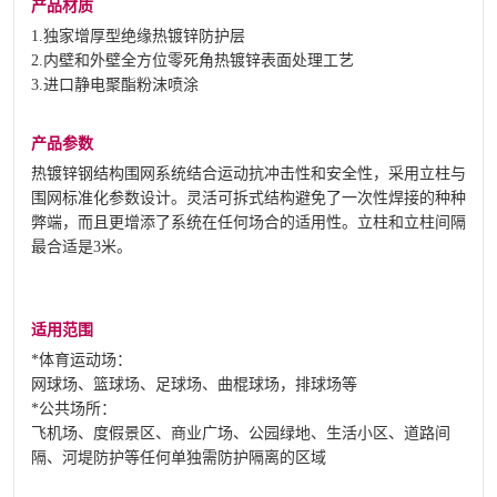
产品材质
1.独家增厚型绝缘热镀锌防护层
2.内壁和外壁全方位零死角热镀锌表面处理工艺
3.进口静电聚酯粉沫喷涂
产品参数
热镀锌钢结构围网系统结合运动抗冲击性和安全性，采用立柱与
围网标准化参数设计。灵活可拆式结构避免了一次性焊接的种种
弊端，而且更增添了系统在任何场合的适用性。立柱和立柱间隔
最合适是3米。
适用范围
*体育运动场：
网球场、篮球场、足球场、曲棍球场，排球场等
*公共场所：
飞机场、度假景区、商业广场、公园绿地、生活小区、道路间
隔、河堤防护等任何单独需防护隔离的区域