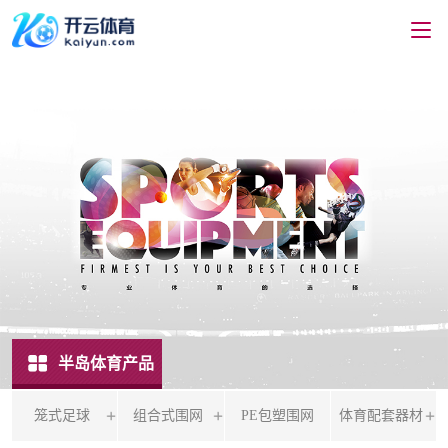
半岛体育产品
笼式足球
组合式围网
PE包塑围网
体育配套器材