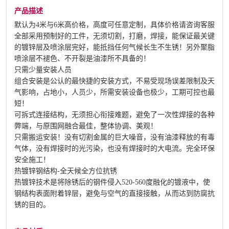
产品描述
默认为4米与6米高价格，高度可任意定制，具体价格请咨询客服
全部采用预制好的工件，无须切割，打磨，焊接，能保证最关键
的镀锌层及喷涂层完好，能抵挡任何气候长生不生锈！另外聚脂
喷涂层不褪色、不开裂是油漆所不具备的！
只需少量安装人员
组合安装是公认的最快捷的安装方式，不易受现场误差限制及天
气影响，占地小，人员少，所需安装设备也极少，工期可控也最
短！
可拆式连接结构，无须担心衔接难题，避免了一次性焊接的各种
弊端，与原围网融合最佳，整体协调、美观！
只需搬运安装！没有切割金属的巨大噪音，没有油漆释放的有毒
气体，没有焊接时的光污染，也没有焊接时的大电流。完全环保
安全施工！
热镀锌钢结构-全天候全方位抗锈
热镀锌技术是将除锈后的钢件侵入520-560度融化的镀液中，使
钢结构表面附着锌层，避免与空气的直接接触，从而达到防腐抗
锈的目的。