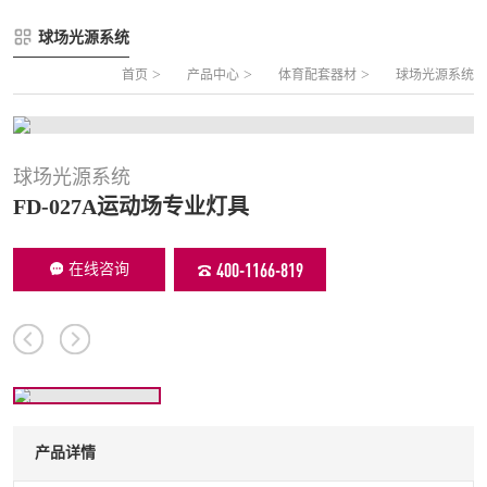
FLZ-A 双夹丝笼式足球
圆管组合式围网
球场光源系统
FLZ-B 夹芯板笼式足球
方管组合式围网
>
>
>
首页
产品中心
体育配套器材
球场光源系统
FLZ-C 半格栅笼式足球
片装组合式围网
FLZ-D PE包塑笼式足球
球场光源系统
FD-027A运动场专业灯具
400-1166-819
在线咨询
产品详情