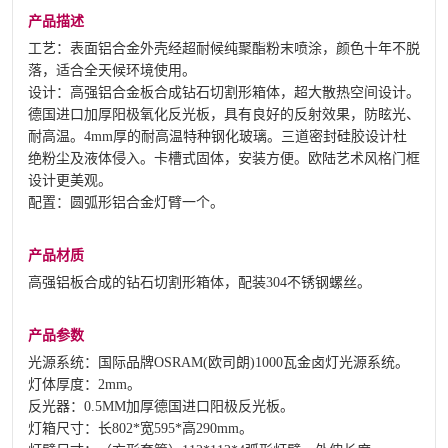
产品描述
工艺：表面铝合金外壳经超耐候纯聚酯粉末喷涂，颜色十年不脱
落，适合全天候环境使用。
设计：高强铝合金板合成钻石切割形箱体，超大散热空间设计。
德国进口加厚阳极氧化反光板，具有良好的反射效果，防眩光、
耐高温。4mm厚的耐高温特种钢化玻璃。三道密封硅胶设计杜
绝粉尘及液体侵入。卡槽式固体，安装方便。欧陆艺术风格门框
设计更美观。
配置：圆弧形铝合金灯臂一个。
产品材质
高强铝板合成的钻石切割形箱体，配装304不锈钢螺丝。
产品参数
光源系统：国际品牌OSRAM(欧司朗)1000瓦金卤灯光源系统。
灯体厚度：2mm。
反光器：0.5MM加厚德国进口阳极反光板。
灯箱尺寸：长802*宽595*高290mm。