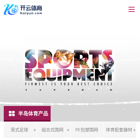
半岛体育产品
笼式足球
组合式围网
PE包塑围网
体育配套器材