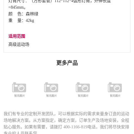
灯臂尺寸：（方形套管）112*112*4弧形灯臂，外伸长度
=845mm。
颜 色：森林绿
重 量：42kg
适用范围
高级运动场
更多产品
FSDN-401 全
FYD-400铝合
FYD-1000铝合
铝合金专业足
FD-027A运动
金压铸灯具
金压铸灯具
球场专用灯
场专业灯具
（直泡）
（圆泡）
（高级定制）
我们有专业的定制开发团队，可以根据实际的需求来量身订造的运动
场地解决方案。从方案指定，确定方案，订单生产及场地安装，全程
贴心服务。如果有需要，请拨打
400-1166-819
电话，我们将尽快安排
专业的人员联系您。