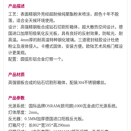
产品描述
工艺：表面精钢外壳经超耐候纯聚酯粉末喷涂，颜色十年不脱
落，适合全天候环境使用。
设计：高强精钢板合成钻石切割形箱体，超大散热空间设计。德
国进口加厚阳极氧化反光板，具有良好的反射效果，防眩光、耐
高温。4mm厚的耐高温特种钢化玻璃。三道密封硅胶设计杜绝
粉尘及液体侵入。卡槽式固体，安装方便。欧陆艺术风格门框设
计更美观。
配置：圆弧形铝合金灯臂一个。
产品材质
高强钢板合成的钻石切割形箱体，配装304不锈钢螺丝。
产品参数
光源系统：国际品牌OSRAM(欧司朗)1000瓦金卤灯光源系统。
灯体厚度：2mm。
反光器：0.5MM加厚德国进口阳极反光板。
灯箱尺寸：长802*宽595*高290mm