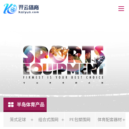
半岛体育产品
笼式足球
组合式围网
PE包塑围网
体育配套器材