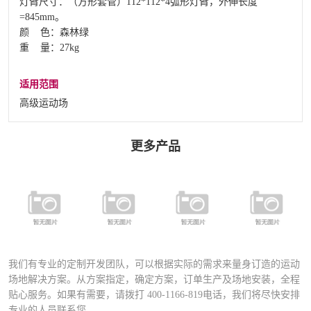
灯臂尺寸：（方形套管）112*112*4弧形灯臂，外伸长度
=845mm。
颜 色：森林绿
重 量：27kg
适用范围
高级运动场
更多产品
FSDN-401 全
FYD-400铝合
FYD-1000铝合
铝合金专业足
FD-027A运动
金压铸灯具
金压铸灯具
球场专用灯
场专业灯具
（直泡）
（圆泡）
（高级定制）
我们有专业的定制开发团队，可以根据实际的需求来量身订造的运动
场地解决方案。从方案指定，确定方案，订单生产及场地安装，全程
贴心服务。如果有需要，请拨打
400-1166-819
电话，我们将尽快安排
专业的人员联系您。