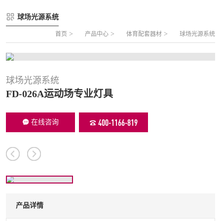
FLZ-A 双夹丝笼式足球
圆管组合式围网
球场光源系统
FLZ-B 夹芯板笼式足球
方管组合式围网
>
>
>
首页
产品中心
体育配套器材
球场光源系统
FLZ-C 半格栅笼式足球
片装组合式围网
FLZ-D PE包塑笼式足球
球场光源系统
FD-026A运动场专业灯具
400-1166-819
在线咨询
产品详情