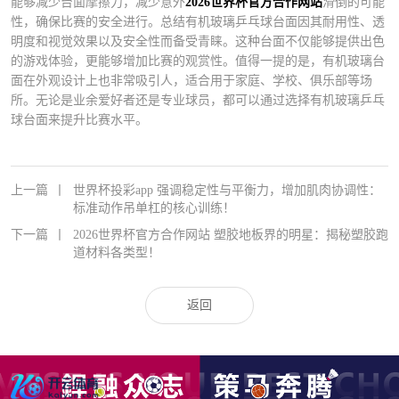
能够减少台面摩擦力，减少意外
2026世界杯官方合作网站
滑倒的可能
性，确保比赛的安全进行。总结有机玻璃乒乓球台面因其耐用性、透
明度和视觉效果以及安全性而备受青睐。这种台面不仅能够提供出色
的游戏体验，更能够增加比赛的观赏性。值得一提的是，有机玻璃台
面在外观设计上也非常吸引人，适合用于家庭、学校、俱乐部等场
所。无论是业余爱好者还是专业球员，都可以通过选择有机玻璃乒乓
球台面来提升比赛水平。
上一篇
丨
世界杯投彩app 强调稳定性与平衡力，增加肌肉协调性：
标准动作吊单杠的核心训练！
下一篇
丨
2026世界杯官方合作网站 塑胶地板界的明星：揭秘塑胶跑
道材料各类型！
返回