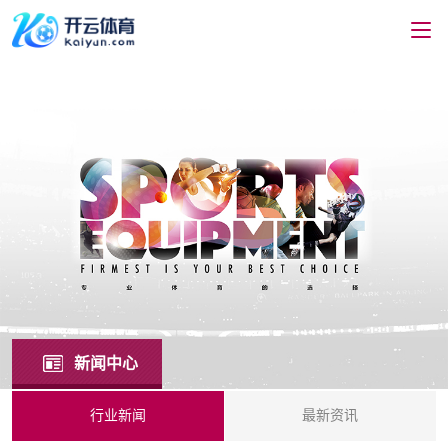
新闻中心
行业新闻
最新资讯