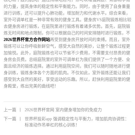
的力量，提高身体的稳定性和平衡能力。同时，由于使用了自身重量
进行训练，还可以提升心肺功能，增加耐力和代谢水平。综合来看，
室外可调单杠是一种非常有效的健身工具。健身房VS庭院锻炼相比较
去健身房进行锻炼，在庭院里进行锻炼有着诸多优势。首先，庭院锻
炼无时间和地点限制，你可以根据自己的时间安排随时进行锻炼，不
2026世界杯官方合作网站
再受到健身房开放时间的束缚。而且，室外
锻炼可以让你呼吸新鲜空气，感受大自然的美妙，让整个锻炼过程更
加愉悦。此外，庭院锻炼也可以节省不少费用，不需要支付昂贵的健
身房会员费。总结庭院里的室外可调单杠为我们提供了一个方便、全
面且经济的锻炼选择。通过利用庭院空间，我们可以随时随地进行健
身训练，锻炼身体各个方面的肌肉。不仅如此，室外锻炼还能让我们
感受到大自然的美好，享受运动的乐趣。所以，赶快利用庭院里的健
身殿堂，练出完美的曲线吧！
上一篇
丨
2026世界杯官网 室内健身增加你的免疫力
下一篇
丨
世界杯投彩app 强调稳定性与平衡力，增加肌肉协调性：
标准动作吊单杠的核心训练！