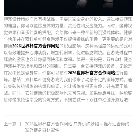
游戏设计精妙而具有挑战性，需要玩家全身心的投入。通过接受游戏
的难度，你可以锻炼身体的力量、灵活性和反应能力。同时，这种视
觉效果和音乐伴奏的搭配，会给你带来一种全新的沉浸式体验。健康
与快乐共存双杠单杠健身游戏不仅提供锻炼的乐趣，更重要的是它对
健康
2026世界杯官方合作网站
的积极影响。这种高强度的运动形式可
以有效地提升心肺功能，增加代谢率，促进脂肪燃烧。在游戏过程中
释放的激素也会让你感到快乐和幸福。值得一提的是，双杠单杠健身
游戏并不受场地和器材的限制。只需要一台支持游戏的设备，无论是
在家中还是健身房，你都可以随时
2026世界杯官方合作网站
进行锻
炼。总结：双杠单杠健身游戏为我们带来了动感十足的锻炼方式。通
过突破传统锻炼的枯燥和单调，它让锻炼变得更有趣，并充满了挑
战。同时，它对健康的积极影响也无可忽视。如果你想寻找一种能够
给你带来绝佳享受的锻炼方式，不妨尝试一下双杠单杠健身游戏吧！
上一篇
丨
2026世界杯官方合作网站 户外训练妙招 – 推荐适合你的
室外健身器材配件