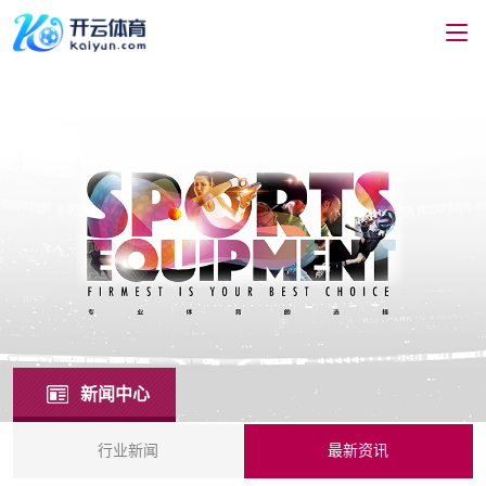
新闻中心
行业新闻
最新资讯