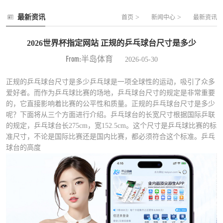
最新资讯
>
>
首页
新闻中心
最新资讯
2026世界杯指定网站 正规的乒乓球台尺寸是多少
From:半岛体育
2026-05-30
正规的乒乓球台尺寸是多少乒乓球是一项全球性的运动，吸引了众多
爱好者。而作为乒乓球比赛的场地，乒乓球台尺寸的规定是非常重要
的，它直接影响着比赛的公平性和质量。正规的乒乓球台尺寸是多少
呢？下面将从三个方面进行介绍。乒乓球台的长宽尺寸根据国际乒联
的规定，乒乓球台长275cm，宽152.5cm。这个尺寸是乒乓球比赛的标
准尺寸，不论是国际比赛还是国内比赛，都必须符合这个标准。乒乓
球台的高度