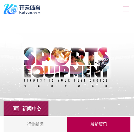
新闻中心
行业新闻
最新资讯