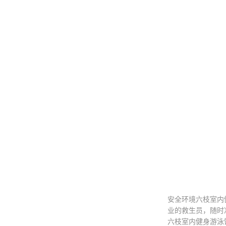
安全环境六枝室内
业的救生员，随时
六枝室内健身游泳