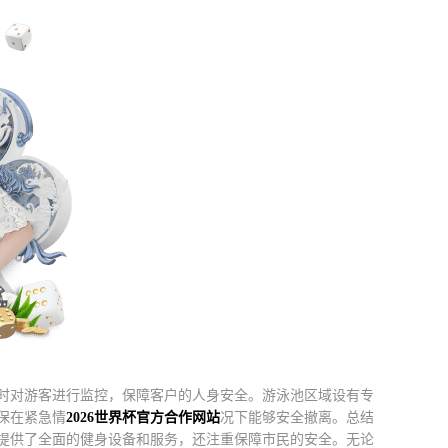
小时对游客进行监控，保障客户的人身安全。游泳池区域设有专
保在紧急情
2026世界杯官方合作网站
况下能够安全撤离。总结
提供了全面的健身设备和服务，还注重保障市民的安全。无论