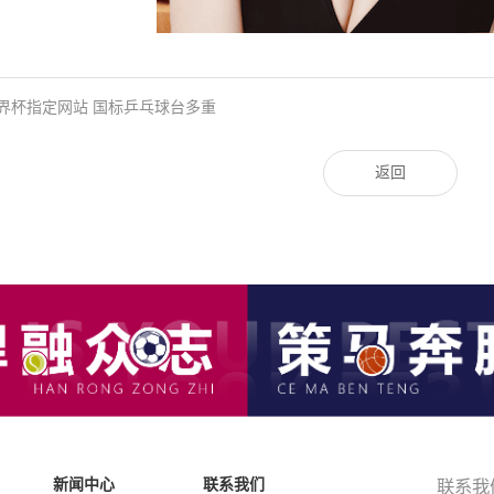
6世界杯指定网站 国标乒乓球台多重
返回
新闻中心
联系我们
联系我