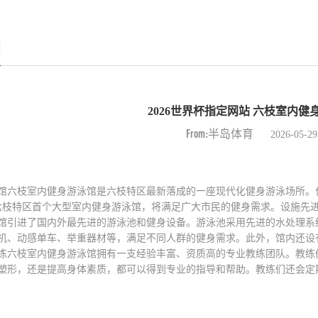
闻
2026世界杯指定网站 六枝室内健
From:半岛体育
2026-05-29
馆六枝室内健身游泳馆是六枝特区最新落成的一座现代化健身游泳场所。
，是六枝特区首个大型室内健身游泳馆，将满足广大市民的健身需求。设施先
馆引进了国内外最先进的游泳池和健身设备。游泳池采用先进的水处理系
机、动感单车、举重器材等，满足不同人群的健身需求。此外，馆内还设
练六枝室内健身游泳馆拥有一支经验丰富、资质高的专业教练团队。教练
塑形，还是提高身体素质，都可以得到专业的指导和帮助。教练们还会定