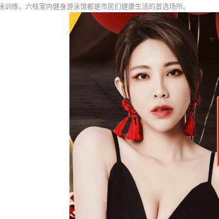
泳训练，六枝室内健身游泳馆都是市民们健康生活的首选场所。