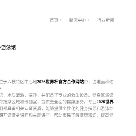
首页
>
新闻中心
>
行业新闻
身游泳馆
位于六枝特区中心地
2026世界杯官方合作网站
带，占地面积达
进
统，水质清澈、洁净，并配备了专业的救生设备。健身区域设
有按摩区域和瑜伽室，提供更全面的健康服务。专业
2026世界
们都具备相关认证资质，能够提供个性化的健身指导和游泳培
期开设健身课程和主题讲座，帮助市民了解健康知识，提高健