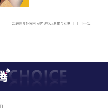
2026世界杯官网 室内健身玩具推荐女生用
丨
下一篇
们