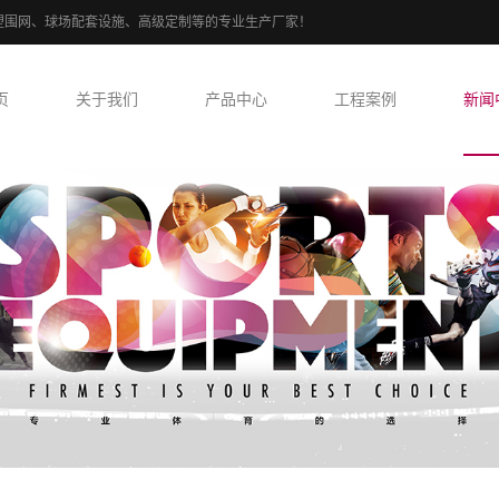
、PE包塑围网、球场配套设施、高级定制等的专业生产厂家！
页
关于我们
产品中心
工程案例
新闻