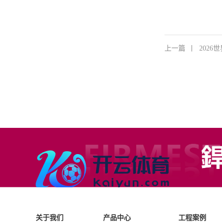
上一篇
丨
202
关于我们
产品中心
工程案例