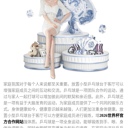
家庭氛围对于每个人来说都至关重要。放置小型乒乓球台于客厅可以
增强家庭成员之间的互动和交流。乒乓球是一项团队合作的运动，通
过与家人一起打球可以增加彼此间的默契和亲近感。此外，乒乓球还
是一项有益于大脑发育的运动，为家庭成员提供了一个共同的娱乐方
式。身体健康如今，健康意识越来越强，人们更加注重身体健康。放
置小型乒乓球台于客厅可以方便家庭成员进行锻炼，增
2026世界杯官
方合作网站
强体质。乒乓球是一项全身运动，能够锻炼到手、眼、身