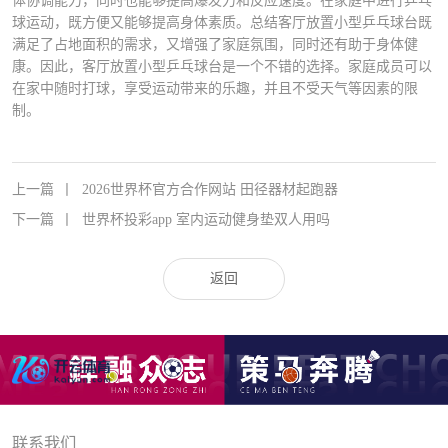
体协调能力，同时也能够提高爆发力和反应速度。在家庭中进行乒乓
球运动，既方便又能够提高身体素质。总结客厅放置小型乒乓球台既
满足了占地面积的需求，又增强了家庭氛围，同时还有助于身体健
康。因此，客厅放置小型乒乓球台是一个不错的选择。家庭成员可以
在家中随时打球，享受运动带来的乐趣，并且不受天气等因素的限
制。
上一篇
丨
2026世界杯官方合作网站 田径器材起跑器
下一篇
丨
世界杯投彩app 室内运动健身垫双人用吗
返回
联系我们