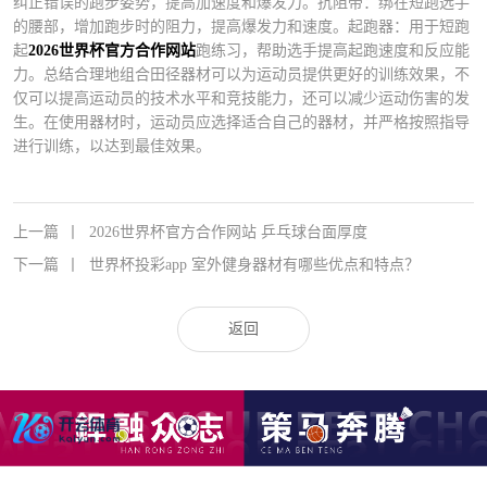
纠正错误的跑步姿势，提高加速度和爆发力。抗阻带：绑在短跑选手
的腰部，增加跑步时的阻力，提高爆发力和速度。起跑器：用于短跑
起
2026世界杯官方合作网站
跑练习，帮助选手提高起跑速度和反应能
力。总结合理地组合田径器材可以为运动员提供更好的训练效果，不
仅可以提高运动员的技术水平和竞技能力，还可以减少运动伤害的发
生。在使用器材时，运动员应选择适合自己的器材，并严格按照指导
进行训练，以达到最佳效果。
上一篇
丨
2026世界杯官方合作网站 乒乓球台面厚度
下一篇
丨
世界杯投彩app 室外健身器材有哪些优点和特点？
返回