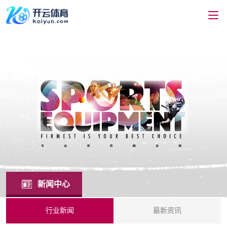
新闻中心
行业新闻
最新资讯