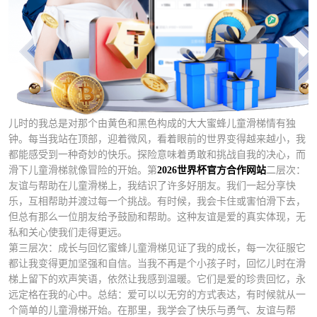
儿时的我总是对那个由黄色和黑色构成的大大蜜蜂儿童滑梯情有独
钟。每当我站在顶部，迎着微风，看着眼前的世界变得越来越小，我
都能感受到一种奇妙的快乐。探险意味着勇敢和挑战自我的决心，而
滑下儿童滑梯就像冒险的开始。第
2026世界杯官方合作网站
二层次：
友谊与帮助在儿童滑梯上，我结识了许多好朋友。我们一起分享快
乐，互相帮助并渡过每一个挑战。有时候，我会卡住或害怕滑下去，
但总有那么一位朋友给予鼓励和帮助。这种友谊是爱的真实体现，无
私和关心使我们走得更远。
第三层次：成长与回忆蜜蜂儿童滑梯见证了我的成长，每一次征服它
都让我变得更加坚强和自信。当我不再是个小孩子时，回忆儿时在滑
梯上留下的欢声笑语，依然让我感到温暖。它们是爱的珍贵回忆，永
远定格在我的心中。总结：爱可以以无穷的方式表达，有时候就从一
个简单的儿童滑梯开始。在那里，我学会了快乐与勇气、友谊与帮