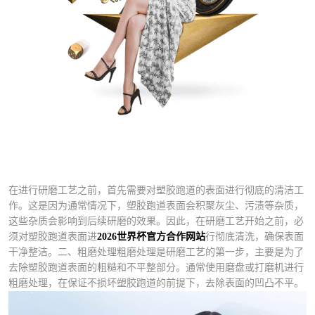
在进行研磨工艺之前，首先需要对塑胶跑道的表面进行彻底的清洁工
作。这是因为通常情况下，塑胶跑道表面会积聚灰尘、污渍等杂质，
这些杂质会影响到后续研磨的效果。因此，在研磨工艺开始之前，必
须对塑胶跑道表面进
2026世界杯官方合作网站
行彻底清洗，确保表面
干净整洁。二、粗磨处理粗磨处理是研磨工艺的第一步，主要是为了
去除塑胶跑道表面的粗糙和不平整部分。通常使用磨盘或打磨机进行
粗磨处理，在保证不损坏塑胶跑道的前提下，去除表面的凹凸不平。