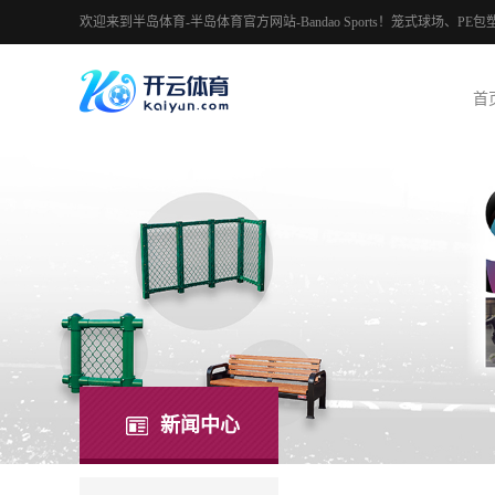
欢迎来到半岛体育-半岛体育官方网站-Bandao Sports！笼式球场
首
新闻中心