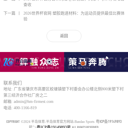
查收
下一篇
丨
2026世界杯官网 塑胶跑道材料：为运动员提供最佳比赛体
验
返回
联系我们
地址: 广东省肇庆市高要区蛟塘镇塱下村委会办公楼北侧800米塱下村
第三经济合作社厂房之二
邮箱: admin@hm-firmest.com
电话: 400-1166-819
粤ICP备19149893
COPYRIGHT
©2024 半岛体育-半岛体育官方网站-Bandao Sports
号
">
粤ICP备19149893号
ALL RIGHTS RESERVED.