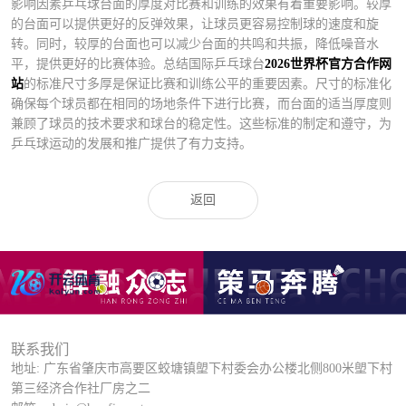
影响因素乒乓球台面的厚度对比赛和训练的效果有着重要影响。较厚
的台面可以提供更好的反弹效果，让球员更容易控制球的速度和旋
转。同时，较厚的台面也可以减少台面的共鸣和共振，降低噪音水
平，提供更好的比赛体验。总结国际乒乓球台
2026世界杯官方合作网
站
的标准尺寸多厚是保证比赛和训练公平的重要因素。尺寸的标准化
确保每个球员都在相同的场地条件下进行比赛，而台面的适当厚度则
兼顾了球员的技术要求和球台的稳定性。这些标准的制定和遵守，为
乒乓球运动的发展和推广提供了有力支持。
返回
联系我们
地址: 广东省肇庆市高要区蛟塘镇塱下村委会办公楼北侧800米塱下村
第三经济合作社厂房之二