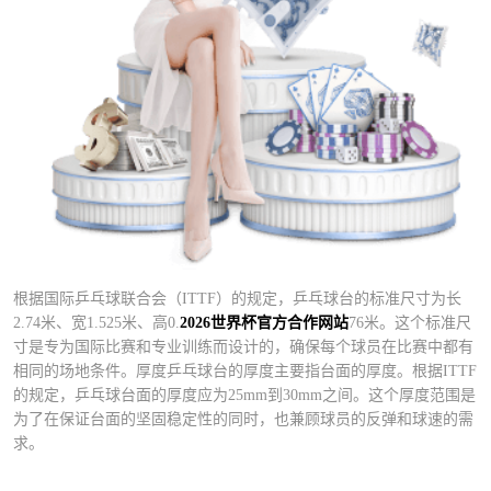
根据国际乒乓球联合会（ITTF）的规定，乒乓球台的标准尺寸为长
2.74米、宽1.525米、高0.
2026世界杯官方合作网站
76米。这个标准尺
寸是专为国际比赛和专业训练而设计的，确保每个球员在比赛中都有
相同的场地条件。厚度乒乓球台的厚度主要指台面的厚度。根据ITTF
的规定，乒乓球台面的厚度应为25mm到30mm之间。这个厚度范围是
为了在保证台面的坚固稳定性的同时，也兼顾球员的反弹和球速的需
求。