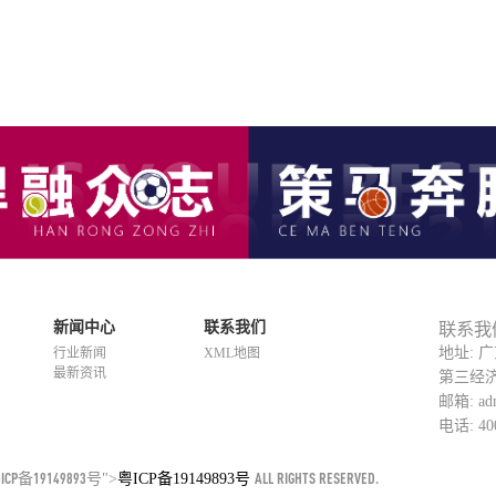
新闻中心
联系我们
联系我
地址: 
行业新闻
XML地图
最新资讯
第三经
邮箱: adm
电话: 400
ICP备19149893号
ALL RIGHTS RESERVED.
">
粤ICP备19149893号