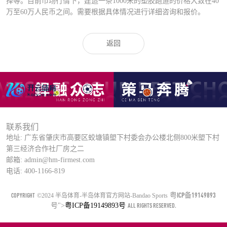
择等。目前市场行情下，建造一条1000米的塑胶跑道的价格大致在40
万至60万人民币之间。需要根据具体情况进行详细咨询和报价。
返回
联系我们
地址: 广东省肇庆市高要区蛟塘镇塱下村委会办公楼北侧800米塱下村
第三经济合作社厂房之二
邮箱: admin@hm-firmest.com
电话: 400-1166-819
粤ICP备19149893
COPYRIGHT
©2024 半岛体育-半岛体育官方网站-Bandao Sports
号
">
粤ICP备19149893号
ALL RIGHTS RESERVED.