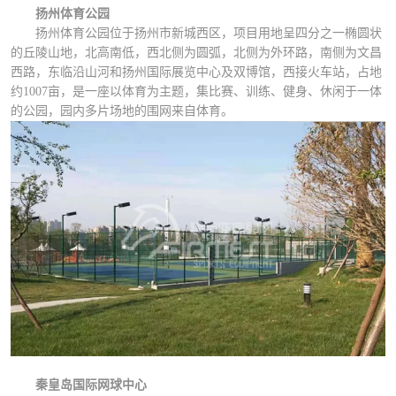
扬州体育公园
扬州体育公园位于扬州市新城西区，项目用地呈四分之一椭圆状
的丘陵山地，北高南低，西北侧为圆弧，北侧为外环路，南侧为文昌
西路，东临沿山河和扬州国际展览中心及双博馆，西接火车站，占地
约1007亩，是一座以体育为主题，集比赛、训练、健身、休闲于一体
的公园，园内多片场地的围网来自体育。
秦皇岛国际网球中心