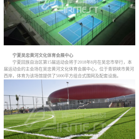
宁夏吴忠黄河文化体育会展中心
宁夏回族自治区第15届运动会将于2018年8月在吴忠市举行，本
届运动会的主会场在吴忠黄河文化体育会展中心，位于青铜峡市黄河
西岸，体育为该场馆提供了5000平方组合式围网及配套设施。