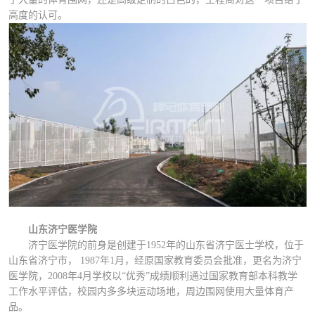
高度的认可。
山东济宁医学院
济宁医学院的前身是创建于1952年的山东省济宁医士学校，位于
山东省济宁市， 1987年1月，经原国家教育委员会批准，更名为济宁
医学院，2008年4月学校以“优秀”成绩顺利通过国家教育部本科教学
工作水平评估，校园内多多块运动场地，周边围网使用大量体育产
品。