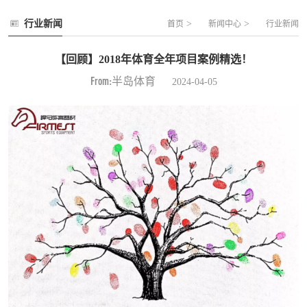
行业新闻
>
>
首页
新闻中心
行业新闻
【回顾】2018年体育全年项目案例精选！
From:半岛体育
2024-04-05