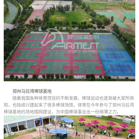
郑州马拉湾棒球基地
随着我国各种体育项目的不断发展，棒球运动也逐渐被大家所熟
知，也陆续兴建起来了很多棒球场馆，体育在今年参与了郑州马拉湾
棒球基地的场地围网建设，为中国棒球事业出一份绵薄之力。